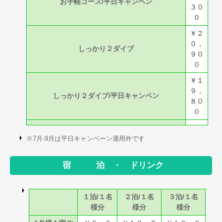
お手軽コース/平日キャンペン
３０
０
￥２
０，
しっかり２ダイブ
９０
０
￥１
９，
しっかり２ダイブ/平日キャンペン
８０
０
※7月-9月は平日キャンペーン適用外です
宿 泊 ・ ドリンク
１泊/１名
２泊/１名
３泊/１名
様分
様分
様分