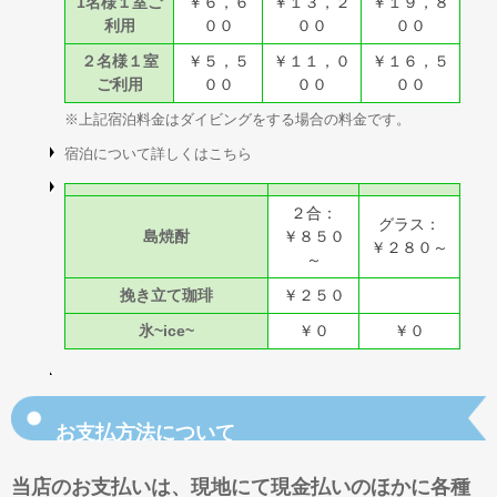
1名様１室ご
￥６，６
￥１３，２
￥１９，８
利用
００
００
００
２名様１室
￥５，５
￥１１，０
￥１６，５
ご利用
００
００
００
※上記宿泊料金はダイビングをする場合の料金です。
宿泊について詳しくはこちら
２合：
グラス：
島焼酎
￥８５０
￥２８０～
～
挽き立て珈琲
￥２５０
氷~ice~
￥０
￥０
お支払方法について
当店のお支払いは、現地にて現金払いのほかに各種