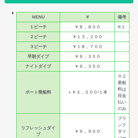
MENU
￥
備考
１ビーチ
￥８，８００
※１
２ビーチ
￥１３，２００
３ビーチ
￥１８，７００
早朝ダイブ
￥９，３５０
ナイトダイブ
￥９，３５０
※２
乗船
料は
ボート乗船料
＋￥３，５００/１本
現金
払い
のみ
ブラ
ンク
リフレッシュダイ
￥９，９００
ダイ
ブ
バー