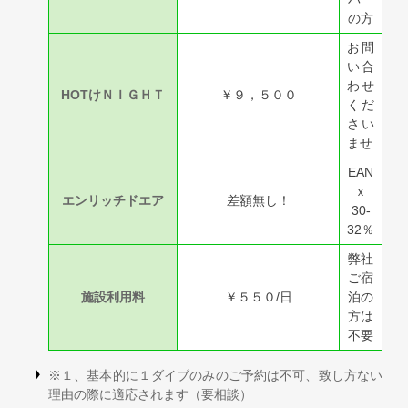
の方
お問
い合
わせ
HOTけＮＩＧＨＴ
￥９，５００
くだ
さい
ませ
EAN
ｘ
エンリッチドエア
差額無し！
30-
32％
弊社
ご宿
施設利用料
￥５５０/日
泊の
方は
不要
※１、基本的に１ダイブのみのご予約は不可、致し方ない
理由の際に適応されます（要相談）