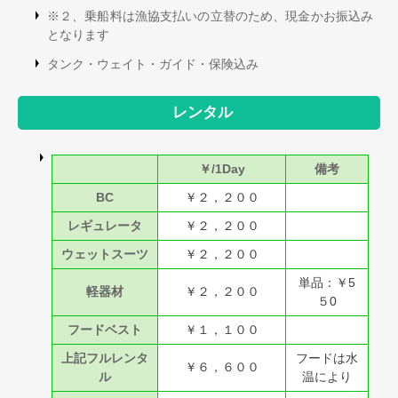
※２、乗船料は漁協支払いの立替のため、現金かお振込み
となります
タンク・ウェイト・ガイド・保険込み
レンタル
￥/1Day
備考
BC
￥２，２００
レギュレータ
￥２，２００
ウェットスーツ
￥２，２００
単品：￥5
軽器材
￥２，２００
５0
フードベスト
￥１，１００
上記フルレンタ
フードは水
￥６，６００
ル
温により