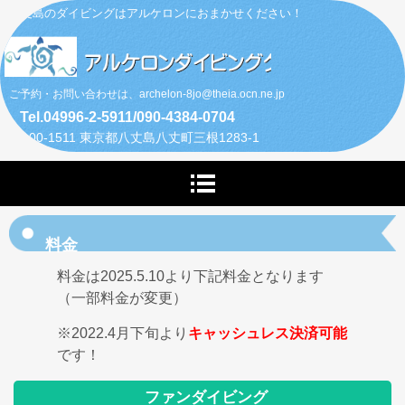
八丈島のダイビングはアルケロンにおまかせください！
ご予約・お問い合わせは、archelon-8jo@theia.ocn.ne.jp
Tel.04996-2-5911/090-4384-0704
〒100-1511 東京都八丈島八丈町三根1283-1
料金
料金は2025.5.10より下記料金となります
（一部料金が変更）
※2022.4月下旬より
キャッシュレス決済可能
です！
ファンダイビング