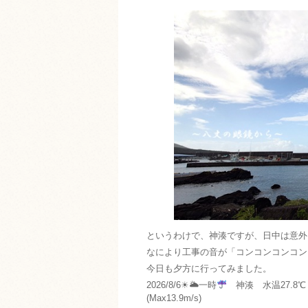
というわけで、神湊ですが、日中は意外
なにより工事の音が「コンコンコンコン
今日も夕方に行ってみました。
2026/8/6☀🌥一時
神湊 水温27.8℃ 
(Max13.9m/s)