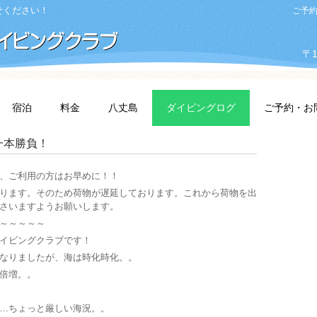
せください！
ご予約・
〒1
宿泊
料金
八丈島
ダイビングログ
ご予約・お
一本勝負！
、ご利用の方はお早めに！！
ります。そのため荷物が遅延しております。これから荷物を出
さいますようお願いします。
～～～～～
イビングクラブです！
なりましたが、海は時化時化。。
倍増。。
…ちょっと厳しい海況。。