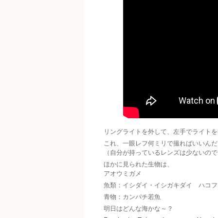
リングライトを外して、左手でライトを
これ、一眼レフ何ミリで撮ればいいんだ
（自分が持っているレンズは少ないので
ほかに見られた生物は、
アオウミガメ
魚類：イシダイ・イシガキダイ ハコフ
青物：カンパチ若魚
明日はどんな海かな～？