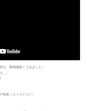
持ち、動画撮影してみました！
ろ。。
）
グ幼魚（２ｃｍぐらい）