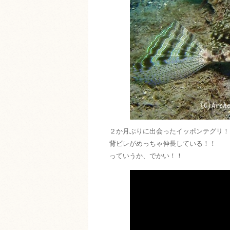
２か月ぶりに出会ったイッポンテグリ！
背ビレがめっちゃ伸長している！！
っていうか、でかい！！