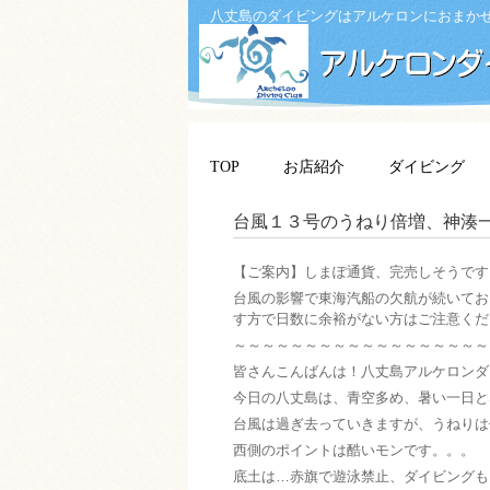
八丈島のダイビングはアルケロンにおまか
TOP
お店紹介
ダイビング
台風１３号のうねり倍増、神湊
【ご案内】しまぽ通貨、完売しそうです
台風の影響で東海汽船の欠航が続いてお
す方で日数に余裕がない方はご注意くだ
～～～～～～～～～～～～～～～～～～
皆さんこんばんは！八丈島アルケロンダ
今日の八丈島は、青空多め、暑い一日と
台風は過ぎ去っていきますが、うねりは
西側のポイントは酷いモンです。。。
底土は…赤旗で遊泳禁止、ダイビングも