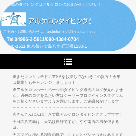
八丈島のダイビングはアルケロンにおまかせください！
ご予約・お問い合わせは、archelon-8jo@theia.ocn.ne.jp
Tel.04996-2-5911/090-4384-0704
〒100-1511 東京都八丈島八丈町三根1283-1
※まだエンリッチドエアSPをお持ちでないそこの貴方！今年
は是非ともチャレンジしましょう！
※アルケロンホームページのダイビング過去のログが見れませ
ん。過去のログを見たい方はシーサーブログやインスタグラム
をご覧くださいますようお願いします。ご迷惑おかけします
～～～～～～～～～～～～～～～～～～～～～～～
皆さんこんばんは！八丈島アルケロンダイビングクラブです！
今日の八丈島は、天気は良好ですが、やや南西の風が強まる
日。
ナズマドは潜れる程度の風で、ちょいとパシャつきはあります