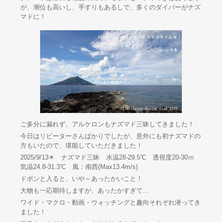
が、潮位も高いし、手すりもあるしで、多くのダイバーがナズ
マドに！
ご多分に漏れず、アルケロンもナズマド三昧してきました！
今日はリピーターさんばかりでしたが、意外にも初ナズマドの
方もいたので、堪能していただきました！
2025/9/13☀ ナズマド三昧 水温28-29.5℃ 透視度20-30ｍ
気温24.8-31.3℃ 風：南西(Max13.4m/s)
ドボンと入ると、いや～あったかいこと！
大物も一応期待しますが、あったかすぎて…
ワイド・マクロ・動画・ウォッチングと趣向それぞれ潜ってき
ました！