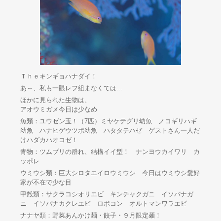
Ｔｈｅキンギョハナダイ！
あ～、私も一眼レフ組まなくては…
ほかに見られた生物は、
アオウミガメ今日は少なめ
魚類：ユウゼン玉！（7匹）ミヤケテグリ幼魚 ノコギリハギ
幼魚 ハナヒゲウツボ幼魚 ハタタテハゼ ゲストさん一人だ
けハダカハオコゼ！
青物：ツムブリの群れ、結構イイ型！ ナンヨウカイワリ カ
ッポレ
ウミウシ類：巨大シロタエイロウミウシ 今日はウミウシ愛好
家が不在で少な目
甲殻類：サクラコシオリエビ キンチャクガニ イソバナガ
ニ イソバナカクレエビ ロボコン オルトマンワラエビ
ナナヤ類：野菜あんかけ麺・餃子・９月限定麺！