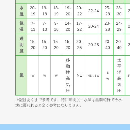
水
20-
19-
18-
19-
20-
25-
28-
22-24
2
温
19
18
19
20
22
28
30
気
7-
7-
9-
14-
17-
23-
24-
20-24
2
温
13
13
16
20
22
28
29
透
15-
15-
15-
15-
20-
20-
20-
明
20-25
2
20
20
20
20
25
40
40
度
移
太
動
平
性
ｓ
洋
風
ｗ
ｗ
ｗ
NE
NE→SW
S
高
ｗ
高
気
気
圧
圧
上記はあくまで参考です。特に透明度・水温は黒潮蛇行で冷水
塊に覆われると全く参考になりません。