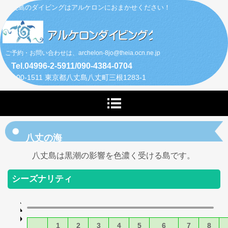
八丈島のダイビングはアルケロンにおまかせください！
ご予約・お問い合わせは、archelon-8jo@theia.ocn.ne.jp
Tel.04996-2-5911/090-4384-0704
〒100-1511 東京都八丈島八丈町三根1283-1
八丈の海
八丈島は黒潮の影響を色濃く受ける島です。
シーズナリティ
1
2
3
4
5
6
7
8