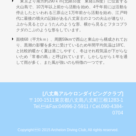
東京より南方約290ｋｍ(北緯33度 東経139度）に位置する
火山島で、10万年以上前から活動を始め、4千年前には活動を
停止したといわれる三原山と1万年前から活動を始め、江戸時
代に最後の噴火の記録がある八丈富士の２つの火山が連なり、
上から見るとひょうたんのような形、横から見るとフタコブラ
クダのこぶのような形をしています。
面積68（平方kｍ）、周囲59kmで西山と東山から構成されてお
り、黒潮の影響を多大に受けているため年間平均気温は18℃、
と比較的暖かく夏は過ごしやすく、冬はそれ程気温が下がらな
いため「常春の島」と呼ばれています。しかしながら１年を通
して雨が多く、また風が強いのも特徴の一つです。
[八丈島アルケロンダイビングクラブ]
〒100-1511東京都八丈島八丈町三根1283-1
Tel.&Fax:04996-2-5911 / Cel.090-4384-
0704
Copyright © 2015 Archelon Diving Club, All rights reserved.