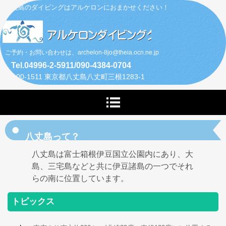
八丈島のダイビングはアルケロンにおまかせください！
ご予約・お問い合わせは、archelon-8jo@theia.ocn.ne.jp
Tel.04996-2-5911/090-4384-0704
〒100-1511 東京都八丈島八丈町三根1283-1
八丈島って？
八丈島は富士箱根伊豆国立公園内にあり、大
島、三宅島などと共に伊豆諸島の一つでそれ
らの南に位置しています。
トピックス