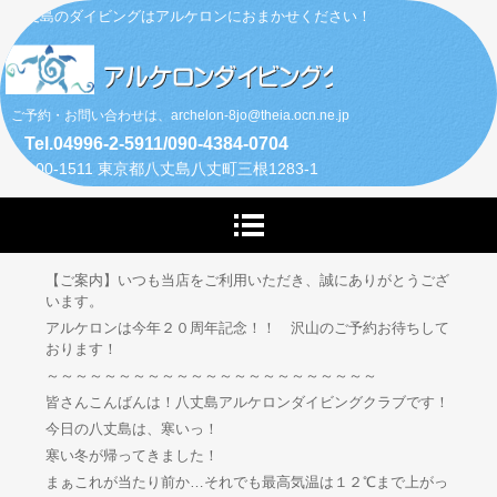
八丈島のダイビングはアルケロンにおまかせください！
ご予約・お問い合わせは、archelon-8jo@theia.ocn.ne.jp
Tel.04996-2-5911/090-4384-0704
〒100-1511 東京都八丈島八丈町三根1283-1
【ご案内】いつも当店をご利用いただき、誠にありがとうござ
います。
アルケロンは今年２０周年記念！！ 沢山のご予約お待ちして
おります！
～～～～～～～～～～～～～～～～～～～～～～～
皆さんこんばんは！八丈島アルケロンダイビングクラブです！
今日の八丈島は、寒いっ！
寒い冬が帰ってきました！
まぁこれが当たり前か…それでも最高気温は１２℃まで上がっ