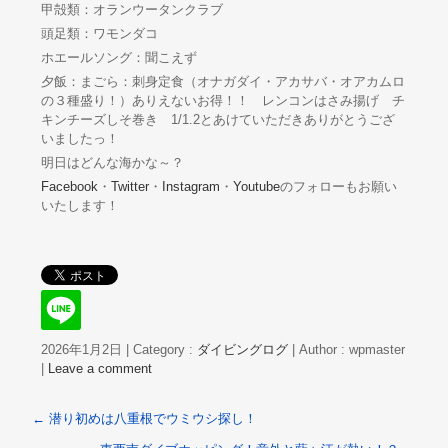
甲殻類：オランウータンクラブ
頭足類：ワモンダコ
ホエールソング：聞こえず
夕飯：まごら：刺身定食（オナガダイ・アカサバ・オアカムロ
の３種盛り！）ありえないお得！！ レンコンはさみ揚げ チ
キンチーズしそ巻き 1/1.2とあけていただきありがとうござ
いましたっ！
明日はどんな海かな～？
Facebook
・
Twitter
・
Instagram
・
Youtube
のフォローもお願い
いたします！
2026年1月2日
|
Category :
ダイビングログ
|
Author : wpmaster
|
Leave a comment
←
潜り初めは八重根でウミウシ探し！