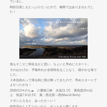
ているし、
時折日差しもたっぷりだったので、極寒ではありませんでし
た！
海もそこそこ時化るかと思い、ちょいと早めにスタート。
そのおかげか、予報外れか全然時化ることなく、穏やかな海で
した。
３本目終わって帰る時に雨が降ってきたので、早めスタートで
よかったかな！
2026/1/2☀のち☁ 八重根三昧 水温21.1℃ 透視度20ｍ以
上 気温7.9-12.5℃ 風：西北西～西(Max14.9m/s)
ドボンと入ると、あったか～い！
外気温が１１℃ぐらいだと、ホントそう感じます。