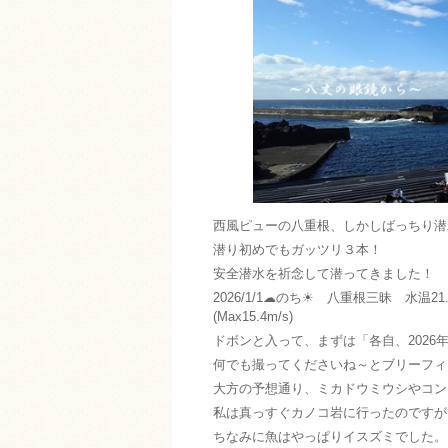
西風ピューの八重根、しかしばっちり潜
潜り初めでもガッツリ３本！
安全潜水を祈念して潜ってきました！
2026/1/1☁のち☀ 八重根三昧 水温21.
(Max15.4m/s)
ドボンと入って、まずは「各自、2026
何でも撮ってくださいね～とブリーフィ
大方の予想通り、ミカドウミウシやコンガ
私は真っすぐカノコ岩に行ったのですが
ちなみに魚はやっぱりイスズミでした。