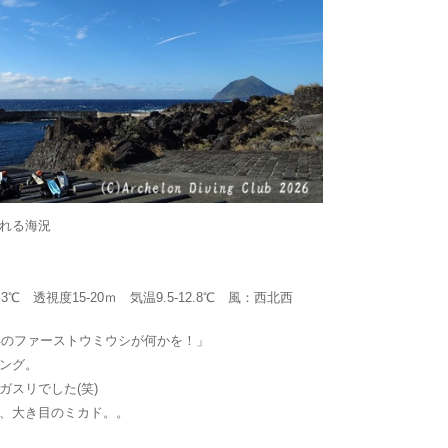
れる海況
3℃ 透視度15-20ｍ 気温9.5-12.8℃ 風：西北西
年のファーストウミウシが何かを！」
ング。
スリでした(笑)
、大き目のミカド。。