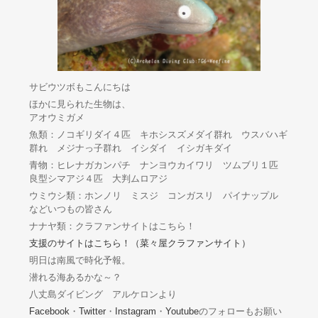
サビウツボもこんにちは
ほかに見られた生物は、
アオウミガメ
魚類：ノコギリダイ４匹 キホシスズメダイ群れ ウスバハギ
群れ メジナっ子群れ イシダイ イシガキダイ
青物：ヒレナガカンパチ ナンヨウカイワリ ツムブリ１匹
良型シマアジ４匹 大判ムロアジ
ウミウシ類：ホンノリ ミスジ コンガスリ パイナップル
などいつもの皆さん
ナナヤ類：クラファンサイトはこちら！
支援のサイトはこちら！（菜々屋クラファンサイト）
明日は南風で時化予報。
潜れる海あるかな～？
八丈島ダイビング アルケロンより
Facebook
・
Twitter
・
Instagram
・
Youtube
のフォローもお願い