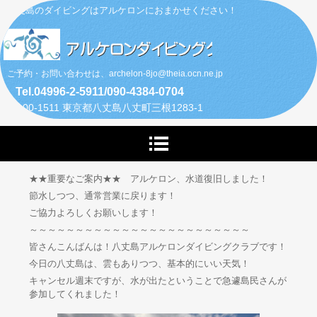
八丈島のダイビングはアルケロンにおまかせください！
ご予約・お問い合わせは、archelon-8jo@theia.ocn.ne.jp
Tel.04996-2-5911/090-4384-0704
〒100-1511 東京都八丈島八丈町三根1283-1
★★重要なご案内★★ アルケロン、水道復旧しました！
節水しつつ、通常営業に戻ります！
ご協力よろしくお願いします！
～～～～～～～～～～～～～～～～～～～～～～～～
皆さんこんばんは！八丈島アルケロンダイビングクラブです！
今日の八丈島は、雲もありつつ、基本的にいい天気！
キャンセル週末ですが、水が出たということで急遽島民さんが
参加してくれました！