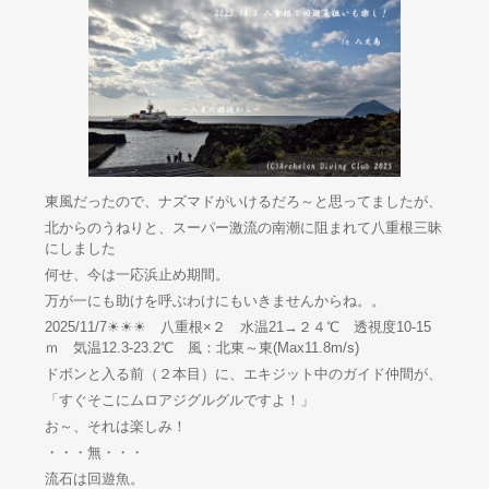
東風だったので、ナズマドがいけるだろ～と思ってましたが、
北からのうねりと、スーパー激流の南潮に阻まれて八重根三昧
にしました
何せ、今は一応浜止め期間。
万が一にも助けを呼ぶわけにもいきませんからね。。
2025/11/7☀☀☀ 八重根×２ 水温21→２４℃ 透視度10-15
ｍ 気温12.3-23.2℃ 風：北東～東(Max11.8m/s)
ドボンと入る前（２本目）に、エキジット中のガイド仲間が、
「すぐそこにムロアジグルグルですよ！」
お～、それは楽しみ！
・・・無・・・
流石は回遊魚。