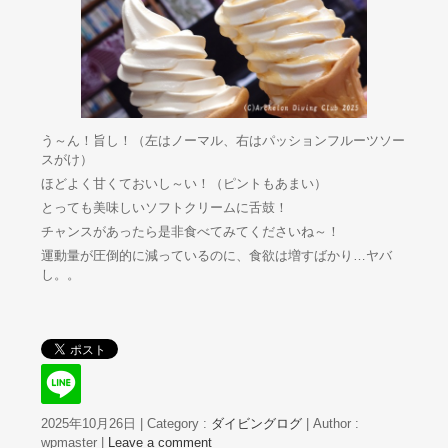
う～ん！旨し！（左はノーマル、右はパッションフルーツソー
スがけ）
ほどよく甘くておいし～い！（ピントもあまい）
とっても美味しいソフトクリームに舌鼓！
チャンスがあったら是非食べてみてくださいね～！
運動量が圧倒的に減っているのに、食欲は増すばかり…ヤバ
し。。
2025年10月26日
|
Category :
ダイビングログ
|
Author :
wpmaster
|
Leave a comment