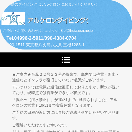
八丈島のダイビングはアルケロンにおまかせください！
ご予約・お問い合わせは、archelon-8jo@theia.ocn.ne.jp
Tel.04996-2-5911/090-4384-0704
〒100-1511 東京都八丈島八丈町三根1283-1
★ご案内★台風２２号２３号の影響で、島内では停電・断水・
通信などインフラが復旧していない場所がございます。
アルケロンでは電気と通信は復旧しておりますが、断水が続い
ており、現時点では営業ができない状況です。
「浜止め（潜水禁止）」が10/31までに延長されました、アル
ケロンの営業も10/31まで実質休業となります。
ご予約の日程が近い方には直接ご連絡させていただいておりま
す。
ご理解いただけますと幸いです。