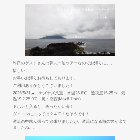
昨日のゲストさんは弾丸一泊ツアーなのでお帰りに。。
惜しい！！
お早いお帰りお待ちしております。
ご利用ありがとうございました！
2026/5/31☁ ナズナズ八重 水温23.6℃ 透視度15-25ｍ 気
温19.2-25.0℃ 風：南西(Max8.7m/s)
ドボンと入ると、あったかい海！
ダイコンによっては２４℃！だそうです！
激流の中踏ん張って頑張りましたが…激流になる前の方が出て
ましたね。。