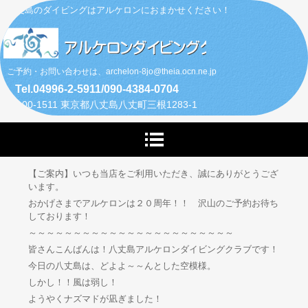
八丈島のダイビングはアルケロンにおまかせください！
ご予約・お問い合わせは、archelon-8jo@theia.ocn.ne.jp
Tel.04996-2-5911/090-4384-0704
〒100-1511 東京都八丈島八丈町三根1283-1
【ご案内】いつも当店をご利用いただき、誠にありがとうござ
います。
おかげさまでアルケロンは２０周年！！ 沢山のご予約お待ち
しております！
～～～～～～～～～～～～～～～～～～～～～～～
皆さんこんばんは！八丈島アルケロンダイビングクラブです！
今日の八丈島は、どよよ～～んとした空模様。
しかし！！風は弱し！
ようやくナズマドが凪ぎました！