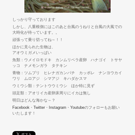
しっかり守っております
しかし、八重根側にはこのあと台風のうねりと台風の大風での
大時化が待っています。。
頑張って乗り切ってね～！！
ほかに見られた生物は、
アオウミガメいっぱい
魚類：ウメイロモドキ カンムリベラ産卵 ハナゴイ トサヤ
ッコ ナメモンガラ タテキン
青物：ツムブリ ヒレナガカンパチ カッポレ ナンヨウカイ
ワリ ムロアジ シマアジ キハダかスマ
ウミウシ類：テントウウミウシ ほか特に見ず
頭足類：アオリイカ産卵床周りにイカは無し
明日はどんな海かな～？
Facebook
・
Twitter
・
Instagram
・
Youtube
のフォローもお願い
いたします！