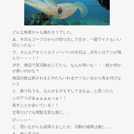
どんな角度からも撮れそうでした。
あ、今日もゴープロからの切り出しですが、一眼ワイドもいい
日だったな～
で、そんなアオリイカフィーバーの今日は…夕方シロアリが飛
んだ～～～！！
夕方、海辺で某活動をしてたら、なんか痒いな・・・蚊か何か
が多いのかな？
海辺の蚊は刺されるとやたらハれるヤツもいるから気を付けな
いと
と、振り払うも、なんかもぞもぞしてるなぁ…と思ったら
シロアリがあぁぁぁぁっぁ！！
首すじとか歩いている！！
文章だけでも閲覧注意な感じ。。
ひぃぃぃ～
と、思いながらも頑張りましたが、活動の成果は無し。。
あ、独り言です、、