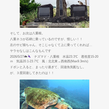
そして、お次は八重根。
八重ネコが石碑に乗っているのですが、惜しい！！
左のサビ猫ちゃん、そこじゃなくて上に乗ってくれれば…
ヤラセなしはこんなもんです
2026/5/27🌥
ナズマド・八重根 水温23.3℃ 透視度15-20
ｍ 気温20.1-23.7℃ 風：北北東→西南西(Max9.3m/s)
ドボンと入ると、まったり過ぎて、回遊魚気配なし。
が、３度回遊してきたのは！！