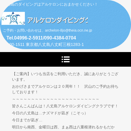
八丈島のダイビングはアルケロンにおまかせください！
ご予約・お問い合わせは、archelon-8jo@theia.ocn.ne.jp
Tel.04996-2-5911/090-4384-0704
〒100-1511 東京都八丈島八丈町三根1283-1
【ご案内】いつも当店をご利用いただき、誠にありがとうござ
います。
おかげさまでアルケロンは２０周年！！ 沢山のご予約お待ち
しております！
～～～～～～～～～～～～～～～～～～～～～～～
皆さんこんばんは！八丈島アルケロンダイビングクラブです！
今日の八丈島は…ナズマドが凪ぎ（こそっ）
今日までが凪ぎ…
明日から南西、金曜日は西、まぁ西は八重根潜れるかもだか