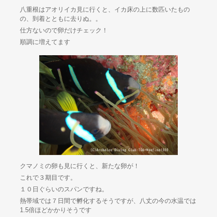
八重根はアオリイカ見に行くと、イカ床の上に数匹いたもの
の、到着とともに去りぬ。。
仕方ないので卵だけチェック！
順調に増えてます
クマノミの卵も見に行くと、新たな卵が！
これで３期目です。
１０日ぐらいのスパンですね。
熱帯域では７日間で孵化するそうですが、八丈の今の水温では
1.5倍ほどかかりそうです