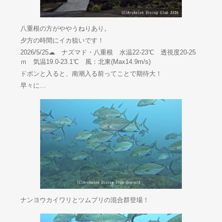
八重根の方がややうねりあり。
夕方の時間にイカ狙いです！
2026/5/25☁ ナズマド・八重根 水温22-23℃ 透視度20-25
ｍ 気温19.0-23.1℃ 風：北東(Max14.9m/s)
ドボンと入ると、南潮入る前ってことで期待大！
早々に…
ナンヨウカイワリとツムブリの混合群登場！