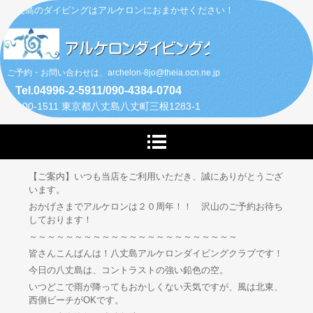
八丈島のダイビングはアルケロンにおまかせください！
ご予約・お問い合わせは、archelon-8jo@theia.ocn.ne.jp
Tel.04996-2-5911/090-4384-0704
〒100-1511 東京都八丈島八丈町三根1283-1
【ご案内】いつも当店をご利用いただき、誠にありがとうござ
います。
おかげさまでアルケロンは２０周年！！ 沢山のご予約お待ち
しております！
～～～～～～～～～～～～～～～～～～～～～～～
皆さんこんばんは！八丈島アルケロンダイビングクラブです！
今日の八丈島は、コントラストの強い鉛色の空。
いつどこで雨が降ってもおかしくない天気ですが、風は北東、
西側ビーチがOKです。