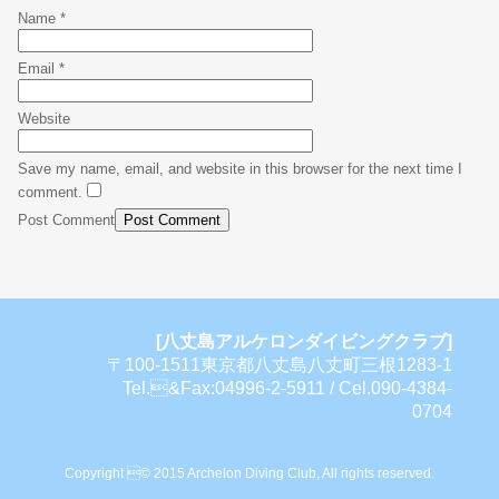
Name
*
Email
*
Website
Save my name, email, and website in this browser for the next time I
comment.
Post Comment
[八丈島アルケロンダイビングクラブ]
〒100-1511東京都八丈島八丈町三根1283-1
Tel.&Fax:04996-2-5911 / Cel.090-4384-
0704
Copyright © 2015 Archelon Diving Club, All rights reserved.