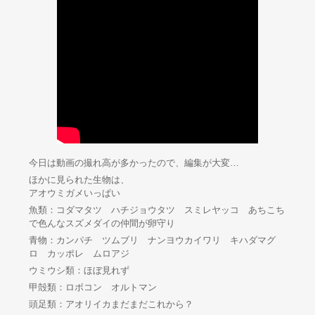
今日は動画の撮れ高が多かったので、編集が大変…
ほかに見られた生物は、
アオウミガメいっぱい
魚類：コダマタツ ハチジョウタツ スミレヤッコ あちこち
で色んなスズメダイの仲間が卵守り
青物：カンパチ ツムブリ ナンヨウカイワリ キハダマグ
ロ カッポレ ムロアジ
ウミウシ類：ほぼ見れず
甲殻類：ロボコン オルトマン
頭足類：アオリイカまだまだこれから？