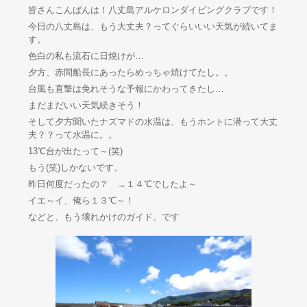
皆さんこんばんは！八丈島アルケロンダイビングクラブです！
今日の八丈島は、もう大丈夫？ってぐらいいい天気が続いてま
す。
色白の私も流石に日焼けが…
夕方、赤間船長にあったらめっちゃ焼けてたし。。
台風も直撃は免れそうな予報にかわってきたし…
まだまだいい天気続きそう！
そして夕方聞いたナズマドの水温は、もうホントに潜って大丈
夫？？って水温に。。
13℃台が出たって～(笑)
もう(笑)しかないです。
昨日何度だったの？ →１４℃でしたよ～
イエ～イ、俺ら１３℃～！
などと、もう壊れかけのガイド、です