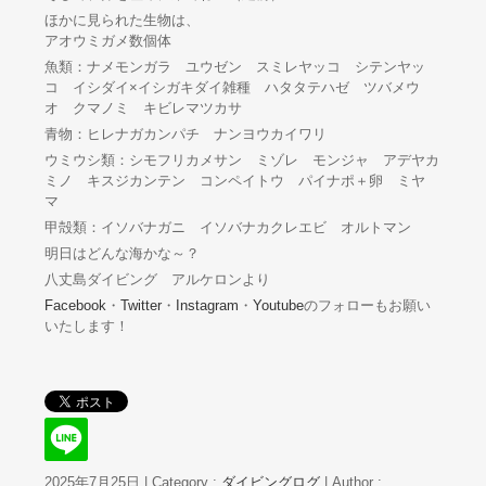
ほかに見られた生物は、
アオウミガメ数個体
魚類：ナメモンガラ ユウゼン スミレヤッコ シテンヤッ
コ イシダイ×イシガキダイ雑種 ハタタテハゼ ツバメウ
オ クマノミ キビレマツカサ
青物：ヒレナガカンパチ ナンヨウカイワリ
ウミウシ類：シモフリカメサン ミゾレ モンジャ アデヤカ
ミノ キスジカンテン コンペイトウ パイナポ＋卵 ミヤ
マ
甲殻類：イソバナガニ イソバナカクレエビ オルトマン
明日はどんな海かな～？
八丈島ダイビング アルケロンより
Facebook
・
Twitter
・
Instagram
・
Youtube
のフォローもお願い
いたします！
2025年7月25日
|
Category :
ダイビングログ
|
Author :