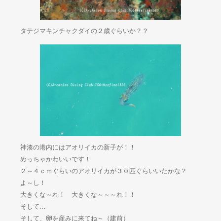
タテジマキンチャクダイの２歳ぐらいか？？
神湊の港内にはアオリイカの新子が！！
めっちゃかわいいです！
２～４ｃｍぐらいのアオリイカが３０匹ぐらいいたかな？
よ～し！
大きくな～れ！ 大きくな～～～れ！！
そして…
そして、卵を産みに来てね～（建前）