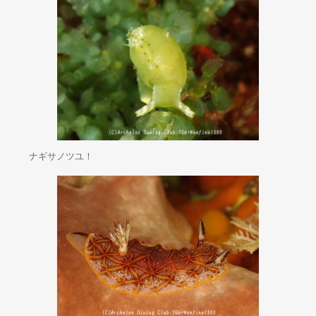
ナギサノツユ！