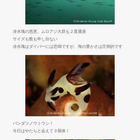
冷水塊の恩恵、ムロアジ大群も２度通過
サイズも数も申し分ない
冷水塊はダイバーには悲鳴ですが、海の豊かさは圧倒的です
パンダツノウミウシ！
今日はやたらと会えて３個体！