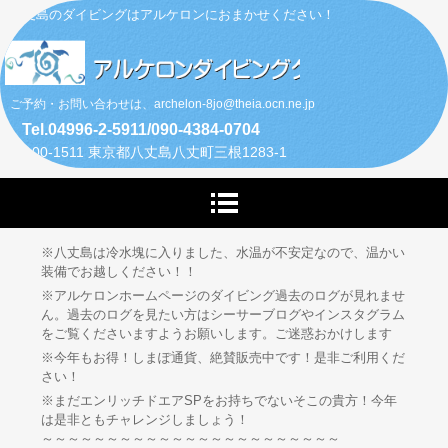
八丈島のダイビングはアルケロンにおまかせください！
ご予約・お問い合わせは、archelon-8jo@theia.ocn.ne.jp
Tel.04996-2-5911/090-4384-0704
〒100-1511 東京都八丈島八丈町三根1283-1
※八丈島は冷水塊に入りました、水温が不安定なので、温かい
装備でお越しください！！
※アルケロンホームページのダイビング過去のログが見れませ
ん。過去のログを見たい方はシーサーブログやインスタグラム
をご覧くださいますようお願いします。ご迷惑おかけします
※今年もお得！しまぽ通貨、絶賛販売中です！是非ご利用くだ
さい！
※まだエンリッチドエアSPをお持ちでないそこの貴方！今年
は是非ともチャレンジしましょう！
～～～～～～～～～～～～～～～～～～～～～～～