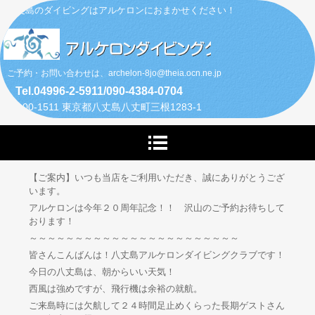
八丈島のダイビングはアルケロンにおまかせください！
ご予約・お問い合わせは、archelon-8jo@theia.ocn.ne.jp
Tel.04996-2-5911/090-4384-0704
〒100-1511 東京都八丈島八丈町三根1283-1
【ご案内】いつも当店をご利用いただき、誠にありがとうござ
います。
アルケロンは今年２０周年記念！！ 沢山のご予約お待ちして
おります！
～～～～～～～～～～～～～～～～～～～～～～～
皆さんこんばんは！八丈島アルケロンダイビングクラブです！
今日の八丈島は、朝からいい天気！
西風は強めですが、飛行機は余裕の就航。
ご来島時には欠航して２４時間足止めくらった長期ゲストさん