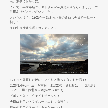
も、無事にお帰りに。
これで、年末年始のゲストさんが全員お帰りなられました、ご
利用ありがとうございました！
というわけで、12/25から始まった私の連勤も今日で一旦一区
切り！
午前中は掃除洗濯をガンガンと！
ちょっと昼寝した後にちょろりと潜ってきました(笑)！
2026/1/4☀たり☁ 八重根 水温20℃ 透視度15ｍ 気温8.3-
12.2℃ 風：西北西～西(Max17.0m/s)
ドボンと入ってウェイトチェック！
今日は冬用のドライスーツ出して衣替え！
厚めのドライスーツ、あったか～い！