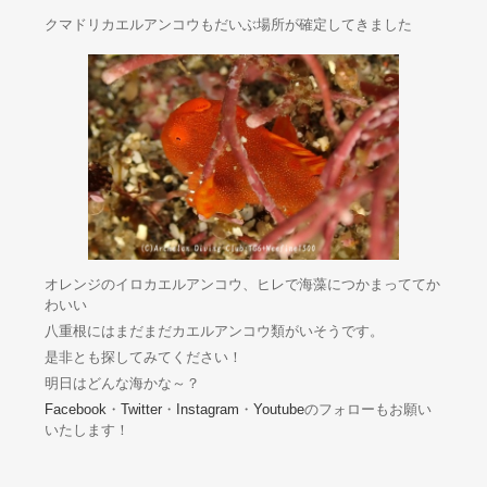
クマドリカエルアンコウもだいぶ場所が確定してきました
オレンジのイロカエルアンコウ、ヒレで海藻につかまっててか
わいい
八重根にはまだまだカエルアンコウ類がいそうです。
是非とも探してみてください！
明日はどんな海かな～？
Facebook
・
Twitter
・
Instagram
・
Youtube
のフォローもお願い
いたします！