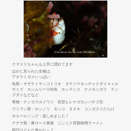
クマドリちゃんも上手に隠れてます
ほかに見られた生物は、
アオウミガメいっぱい
魚類：サザナミヤッコトリオ タテジマキンチャクダイ４ｃｍ
サイズ カンムリベラ幼魚 ホシテンス ナメモンガラ テン
グダイなどなど
青物：ナンヨウカイワリ 良型ヒレナガカンパチ２匹
ウミウシ類：ホンノリ モンコ タヌキ コンガスリだらけ
ホエールソング：楽しめました！
ナナヤ類：豚ロース唐揚 ニンニク背脂味噌ラーメン
明日はどんな海かな～？