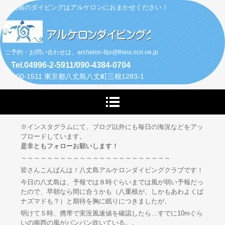
八丈島のダイビングはアルケロンにおまかせください！
ご予約・お問い合わせは、archelon-8jo@theia.ocn.ne.jp
Tel.04996-2-5911/090-4384-0704
〒100-1511 東京都八丈島八丈町三根1283-1
※インスタグラムにて、ブログ以外にも毎日の海況などをアッ
プロードしています。
是非ともフォローお願いします！
～～～～～～～～～～～～～～～～～～～～～～～
皆さんこんばんは！八丈島アルケロンダイビングクラブです！
今日の八丈島は、予報では８時ぐらいまでは風が弱い予報だっ
たので、早朝なら間に合うかも（八重根が、しかもあわよくば
ナズマドも？）と期待を胸に眠りにつきましたが、
明けて５時、携帯で実況風速値を確認したら…すでに10mぐら
いの南西の風がバンバン吹いている。。