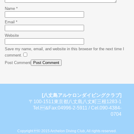
Name
*
Email
*
Website
Save my name, email, and website in this browser for the next time I
comment.
Post Comment
[八丈島アルケロンダイビングクラブ]
〒100-1511東京都八丈島八丈町三根1283-1
Tel.&Fax:04996-2-5911 / Cel.090-4384-
0704
Copyright © 2015 Archelon Diving Club, All rights reserved.