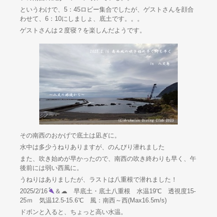
というわけで、5：45ロビー集合でしたが、ゲストさんを顔合
わせて、6：10にしましょ、底土です。。。
ゲストさんは２度寝？を楽しんだようです。
その南西のおかげで底土は凪ぎに。
水中は多少うねりありますが、のんびり潜れました
また、吹き始めが早かったので、南西の吹き終わりも早く、午
後前には弱い西風に。
うねりはありましたが、ラストは八重根で潜れました！
2025/2/16
＆☁ 早底土・底土八重根 水温19℃ 透視度15-
25ｍ 気温12.5-15.6℃ 風：南西～西(Max16.5m/s)
ドボンと入ると、ちょっと高い水温。