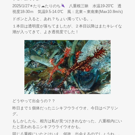
2025/1/27☀たり☁たりのち
八重根三昧 水温19-20℃ 透
視度18-30ｍ 気温9.5-14.0℃ 風：北東～東南東(Max10.8m/s)
ドボンと入ると、あれ？ちょい濁っている。。
１本目は透明度が落ちてましたが、２本目以降はまたキレイな
潮が入ってきて、よき透視度でした！
どうやって出会うの？？
昨日まで１個体だったニシキフウライウオ、今日はペアリン
グ。
もしかしたら、相方は私が見つけきれなかった、八重根内にい
たと言われるニシキフウライウオかも。
同じ八重根にいたとはいえ…何故、出会えるのでしょうね。。