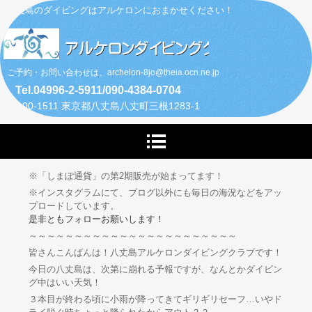
八丈島のダイビングはアルケロンにおまかせください！
ご予約・お問い合わせは、archelon-8jo@theia.ocn.ne.jp
Tel.04996-2-5911/090-4384-0704
〒100-1511 東京都八丈島八丈町三根1283-1
※「しまぽ通貨」の第2期販売が始まってます！
※インスタグラムにて、ブログ以外にも毎日の海況などをアッ
プロードしています。
是非ともフォローお願いします！
～～～～～～～～～～～～～～～～～～～～～～～
皆さんこんばんは！八丈島アルケロンダイビングクラブです！
今日の八丈島は、次第に崩れる予報ですが、なんとかダイビン
グ中はいい天気！
３本目が終わる頃に小雨が降ってきてギリギリセーフ…いやド