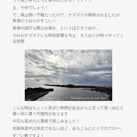
ライ脱ぐ時ちょっと降られたからアウト？？
ま、十分でしょう！
で、風は弱い予報だったので、ナズマドが期待されましたが、
東側のうねりがすごい！
東側の波打ち際は台風か、というほど大うねり。
それがナズマドにも時折影響を与え、大うねりが時々やってく
る状態
こんな時はちょっと凪ぎた時間があるからと言って突っ込むと
痛い目に遭う可能性があります
今日も凪ぎの八重根で楽しみました！
水面休息中は休息できないほど、あちこちにクジラのブロー。
すごい数ですよ！