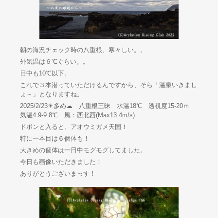
朝の海況チェック時の八重根、寒々しい。。
外気温は６℃ぐらい。。
日中も10℃以下。
これで３本潜っていただけるんですから、そら「温泉いきまし
ょ～」となりますね。
2025/2/23☀多め☁ 八重根三昧 水温18℃ 透視度15-20ｍ
気温4.9-9.8℃ 風：西北西(Max13.4m/s)
ドボンと入ると、アオウミガメ天国！
特に一本目は６個体も！
大きめの個体は一日中モグモグしてました。
今日も画像いただきました！
ありがとうございまっす！