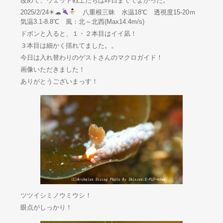
改めて、ウェット戦士たちは昨日まででよかった。
2025/2/24☀☁
八重根三昧 水温18℃ 透視度15-20ｍ
気温3.1-8.8℃ 風：北～北西(Max14.4m/s)
ドボンと入ると、１・２本目はイイ凪！
３本目は細かく揺れてました。。
今日は入れ替わりのゲストさんのマクロガイド！
画像いただきました！
ありがとうございまっす！
ツツイシミノウミウシ！
眼点がしっかり！