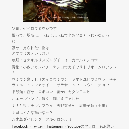
ソヨカゼイロウミウシです
撮ってた場所は、うねうねうねで全然ソヨカゼじゃなかっ
た…。
ほかに見られた生物は、
アオウミガメいっぱい
魚類：セナキルリスズメダイ イロカエルアンコウ
青物：小さいカンパチ ナンヨウカイワリトリオ ムロアジ６
匹
ウミウシ類：セリスイロウミウシ ヤマトユビウミウシ キャ
ラメル ミスジアオイロ サラサ トウモンウミコチョウ
甲殻類：密かにロボコン 密かにカクレモエビ
ホエールソング：遠くに聞こえてました
ナナヤ類：チキンフライ 肉野菜炒め 唐辛子麺（中辛）
明日はどんな海かな～？
八丈島ダイビング アルケロンより
Facebook
・
Twitter
・
Instagram
・
Youtube
のフォローもお願い