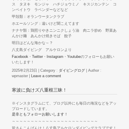
ス タヌキ モンジャ ハチジョウミノ キスジカンテン コ
ンペイトウ ラベンダーなどなど
甲殻類：オランウータンクラブ
ホエールソング：遠いけど聞こえてます
ナナヤ類：鶏照りやきニンニクしょう油 肉ニラ炒め 野菜あ
んかけ麺 あんかけ焼きそば 餃子
明日はどんな海かな～？
八丈島ダイビング アルケロンより
Facebook
・
Twitter
・
Instagram
・
Youtube
のフォローもお願い
いたします！
2025年2月23日
|
Category :
ダイビングログ
|
Author :
wpmaster
|
Leave a comment
寒波に負けズ八重根三昧！
※インスタグラムにて、ブログ以外にも毎日の海況などをアッ
プロードしています。
是非ともフォローお願いします！
～～～～～～～～～～～～～～～～～～～～～～～
皆さんこんばんは！八丈島アルケロンダイビングクラブです！