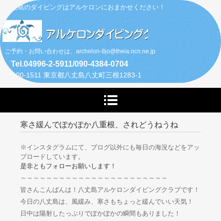
八丈島のダイビングはアルケロンにおまかせください！
ご予約・お問い合わせは、archelon-8jo@theia.ocn.ne.jp
Tel.04996-2-5911/090-4384-0704
〒100-1511 東京都八丈島八丈町三根1283-1
寒さ緩んでぽかぽか八重根、されどうねうね
※インスタグラムにて、ブログ以外にも毎日の海況などをアッ
プロードしています。
是非ともフォローお願いします！
～～～～～～～～～～～～～～～～～～～～～～～
皆さんこんばんは！八丈島アルケロンダイビングクラブです！
今日の八丈島は、風緩み、寒さもちょっと緩んでいい天気！
日中は陽射したっぷりでぽかぽかの瞬間もありました！