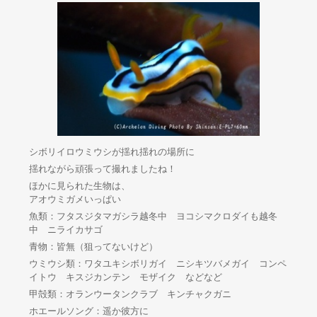
シボリイロウミウシが揺れ揺れの場所に
揺れながら頑張って撮れましたね！
ほかに見られた生物は、
アオウミガメいっぱい
魚類：フタスジタマガシラ越冬中 ヨコシマクロダイも越冬
中 ニライカサゴ
青物：皆無（狙ってないけど）
ウミウシ類：ワタユキシボリガイ ニシキツバメガイ コンペ
イトウ キスジカンテン モザイク などなど
甲殻類：オランウータンクラブ キンチャクガニ
ホエールソング：遥か彼方に