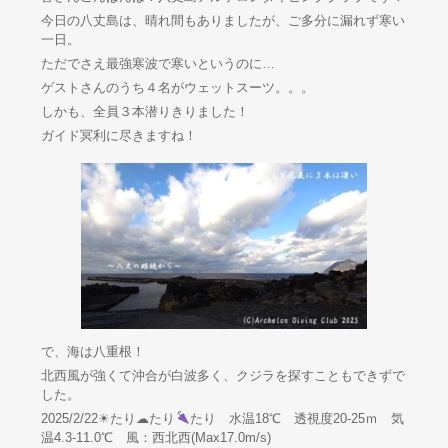
今日の八丈島は、晴れ間もありましたが、ご多分に漏れず寒い
一日。
ただでさえ最強寒波で寒いというのに…
ゲストさんのうち４名がウェットスーツ。。。
しかも、全員３本潜りきりました！
ガイド冥利に尽きますね！
で、海は八重根！
北西風が強くて沖合が白波多く、クジラを探すこともできずで
した。
2025/2/22☀たり☁たり
たり 水温18℃ 透視度20-25ｍ 気
温4.3-11.0℃ 風：西北西(Max17.0m/s)