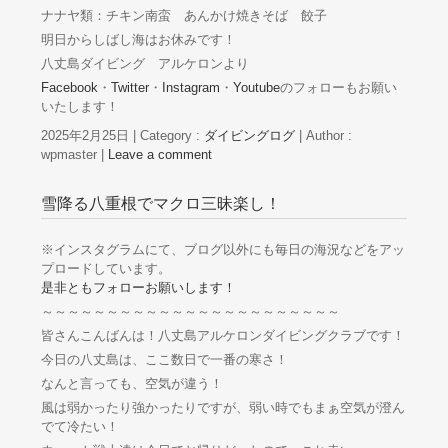
ナナヤ類：チキン南蛮 あんかけ焼きそば 餃子
明日からしばし海はお休みです！
八丈島ダイビング アルケロンより
Facebook
・
Twitter
・
Instagram
・
Youtube
のフォローもお願い
いたします！
2025年2月25日
|
Category :
ダイビングログ
|
Author :
wpmaster
|
Leave a comment
雪降る八重根でマクロ三昧楽し！
※インスタグラムにて、ブログ以外にも毎日の海況などをアッ
プロードしています。
是非ともフォローお願いします！
～～～～～～～～～～～～～～～～～～～～～～～
皆さんこんばんは！八丈島アルケロンダイビングクラブです！
今日の八丈島は、ここ数日で一番の寒さ！
なんと言っても、空気が違う！
風は弱かったり強かったりですが、弱い時でもまぁ空気が澄ん
でて冷たい！