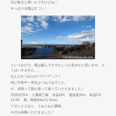
日が陰ると寒いんですけどね！
やっぱり太陽はすごい！
というわけで、風は緩んでさぞかしべた凪ぎかと思いきや、そ
うはいきません。。
なんだかうねりがパワーアップ！
特に午前中一本目はうねうねでした。
が、頑張って踏ん張って撮っていただきました！
2025/2/25☀ 八重根三昧 水温18℃ 透視度20ｍ 気温3.5-
13.4℃ 風：南西(Max11.3m/s)
ドボンと入ると、うねうね八重根。
今日も画像いただきました！