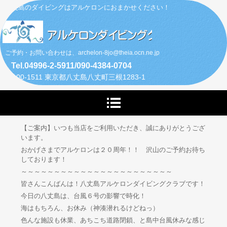
八丈島のダイビングはアルケロンにおまかせください！
ご予約・お問い合わせは、archelon-8jo@theia.ocn.ne.jp
Tel.04996-2-5911/090-4384-0704
〒100-1511 東京都八丈島八丈町三根1283-1
【ご案内】いつも当店をご利用いただき、誠にありがとうござ
います。
おかげさまでアルケロンは２０周年！！ 沢山のご予約お待ち
しております！
～～～～～～～～～～～～～～～～～～～～～～～
皆さんこんばんは！八丈島アルケロンダイビングクラブです！
今日の八丈島は、台風６号の影響で時化！
海はもちろん、お休み（神湊潜れるけどねっ）
色んな施設も休業、あちこち道路閉鎖、と島中台風休みな感じ