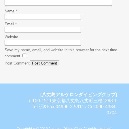
Name
*
Email
*
Website
Save my name, email, and website in this browser for the next time I
comment.
Post Comment
[八丈島アルケロンダイビングクラブ]
〒100-1511東京都八丈島八丈町三根1283-1
Tel.&Fax:04996-2-5911 / Cel.090-4384-
0704
Copyright © 2015 Archelon Diving Club, All rights reserved.