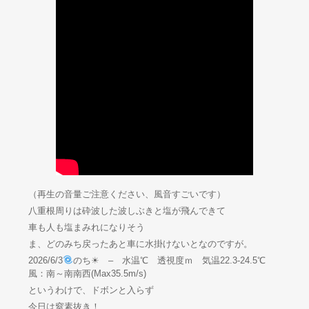
（再生の音量ご注意ください、風音すごいです）
八重根周りは砕波した波しぶきと塩が飛んできて
車も人も塩まみれになりそう
ま、どのみち戻ったあと車に水掛けないとなのですが。
2026/6/3
のち☀ – 水温℃ 透視度ｍ 気温22.3-24.5℃
風：南～南南西(Max35.5m/s)
というわけで、ドボンと入らず
今日は窒素抜き！