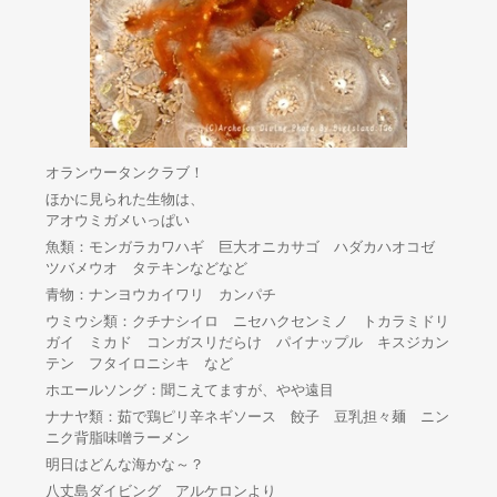
オランウータンクラブ！
ほかに見られた生物は、
アオウミガメいっぱい
魚類：モンガラカワハギ 巨大オニカサゴ ハダカハオコゼ
ツバメウオ タテキンなどなど
青物：ナンヨウカイワリ カンパチ
ウミウシ類：クチナシイロ ニセハクセンミノ トカラミドリ
ガイ ミカド コンガスリだらけ パイナップル キスジカン
テン フタイロニシキ など
ホエールソング：聞こえてますが、やや遠目
ナナヤ類：茹で鶏ピリ辛ネギソース 餃子 豆乳担々麺 ニン
ニク背脂味噌ラーメン
明日はどんな海かな～？
八丈島ダイビング アルケロンより