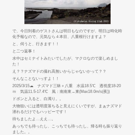
で、今日到着のゲストさんは明日もなのですが、明日は時化時
化予報なので、元気なら４本目、八重根行けますよ？
と、伺うと、行きます！！
と二つ返事！
水中はセミナイトみたいでしたが、マクロなので楽しめまし
た！
え？？ナズマドの撮れ高無いからじゃないかって？？
そんなことないっすよ！！
2025/3/15☁ ナズマド三昧＋八重 水温18.5℃ 透視度18-20
ｍ 気温11.5-17.4℃ 風：南南東→東(Max18.0m/s(夜))
ドボンと入ると、白濁り。。
大物狙いには透明度落ちると見えにくいですが、まぁナズマド
潜れるだけでもハッピーです！
待ちましたよ…ええ…。
あっちでも待ったし、こっちでも待ったし、帰る時も振り返り
ました。。