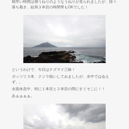
朝早い時間は潮うねりのようなうねりが見られましたが、段々
落ち着き、結局３本目の時間帯もOKでした！
というわけで、今日はナズマド三昧！
ガッツリ３本、クジラ狙いしてみましたが、水中では会え
ず。。
水面休息中、特に１本目と２本目の間にすぐそこに！！
あぁぁぁぁ。