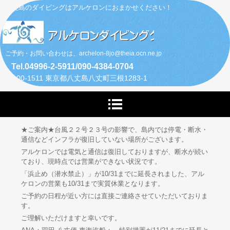
八丈島のダイビングはアルケロンにおまかせください！
ご予約・お問い合わせは、archelon-8jo@theia.ocn.ne.jp
Tel.04996-2-5911/090-4384-0704
〒100-1511 東京都八丈島八丈町三根1283-1
★ご案内★台風２２号２３号の影響で、島内では停電・断水・
通信などインフラが復旧していない場所がございます。
アルケロンでは電気と通信は復旧しておりますが、断水が続い
ており、現時点では営業ができない状況です。
「浜止め（潜水禁止）」が10/31までに延長されました、アル
ケロンの営業も10/31まで実質休業となります。
ご予約の日程が近い方には直接ご連絡させていただいておりま
す。
ご理解いただけますと幸いです。