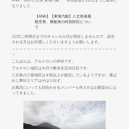
ANA：羽田-八丈便 東海汽船： 特別措置が11/21までに延長と
なりました
【ANA】【東海汽船】八丈島発着
航空券、乗船券の特別対応につい
て
11/21ご利用分までのキャンセル代が発生しませんので、該当
される方はお目通しくださいますようお願いします。
～～～～～～～～～～～～～～～～～～～～～～～～～～～～
～
こんばんは、アルケロンの仲谷です。
アルケロン地区は今日で断水生活16日目です。
八丈島の三根地区は８割以上が復旧しているようですが、選ば
れし弊社エリアはやはり出ず。
お風呂にいっても顔合わせるメンバーも何人かはお馴染みにな
ってきました。