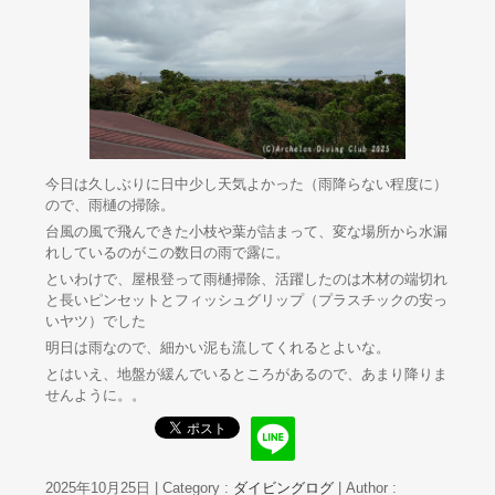
今日は久しぶりに日中少し天気よかった（雨降らない程度に）
ので、雨樋の掃除。
台風の風で飛んできた小枝や葉が詰まって、変な場所から水漏
れしているのがこの数日の雨で露に。
といわけで、屋根登って雨樋掃除、活躍したのは木材の端切れ
と長いピンセットとフィッシュグリップ（プラスチックの安っ
いヤツ）でした
明日は雨なので、細かい泥も流してくれるとよいな。
とはいえ、地盤が緩んでいるところがあるので、あまり降りま
せんように。。
2025年10月25日
|
Category :
ダイビングログ
|
Author :