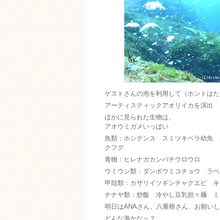
ゲストさんの泡を利用して（ホントはた
アーティスティックアオリイカを演出
ほかに見られた生物は、
アオウミガメいっぱい
魚類：ホシテンス スミツキベラ幼魚 
クフグ
青物：ヒレナガカンパチウロウロ
ウミウシ類：ダンボウミコチョウ ラ
甲殻類：カザリイソギンチャクエビ キ
ナナヤ類：炒飯 冷やし豆乳担々麺 ミ
明日はANAさん、八重根さん、お願い
どんな海かな～？