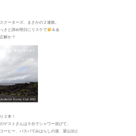
スクーターズ、まさかの２連敗。
っさと諦め明日にリスケで
＆♨
正解か？
り２本！
のゲストさんは５分でシャワー浴びて、
コーヒー、バスパでみはらしの湯、梁山泊と