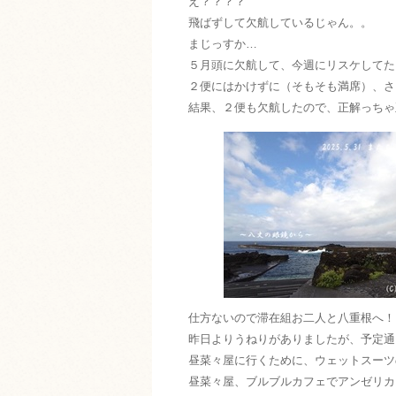
え？？？？
飛ばずして欠航しているじゃん。。
まじっすか…
５月頭に欠航して、今週にリスケしてた
２便にはかけずに（そもそも満席）、さ
結果、２便も欠航したので、正解っちゃ
仕方ないので滞在組お二人と八重根へ！
昨日よりうねりがありましたが、予定通
昼菜々屋に行くために、ウェットスーツ
昼菜々屋、ブルブルカフェでアンゼリカ