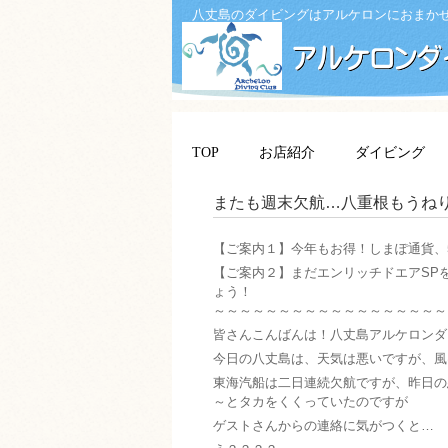
八丈島のダイビングはアルケロンにおまか
TOP
お店紹介
ダイビング
またも週末欠航…八重根もうね
【ご案内１】今年もお得！しまぽ通貨、
【ご案内２】まだエンリッチドエアSP
ょう！
～～～～～～～～～～～～～～～～～～
皆さんこんばんは！八丈島アルケロンダ
今日の八丈島は、天気は悪いですが、風
東海汽船は二日連続欠航ですが、昨日の
～とタカをくくっていたのですが
ゲストさんからの連絡に気がつくと…