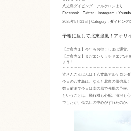
八丈島ダイビング アルケロンより
Facebook
・
Twitter
・
Instagram
・
Youtub
2025年5月31日
|
Category :
ダイビング
予報に反して北東強風！アオリ
【ご案内１】今年もお得！しまぽ通貨、
【ご案内２】まだエンリッチドエアSP
ょう！
～～～～～～～～～～～～～～～～～～
皆さんこんばんは！八丈島アルケロンダ
今日の八丈島は、なんと北東の風強風！
数日前まで今日は南の風で強風の予報。
ということは、飛行機も心配、海況も心
でしたが、低気圧の中心がずれたのか、