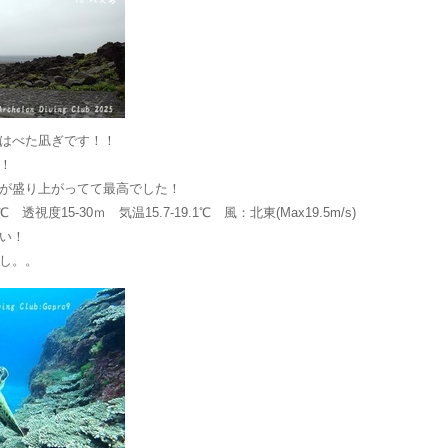
はべた凪ぎです！！
！
が盛り上がってて最高でした！
透視度15-30ｍ 気温15.7-19.1℃ 風：北東(Max19.5m/s)
い！
し。。