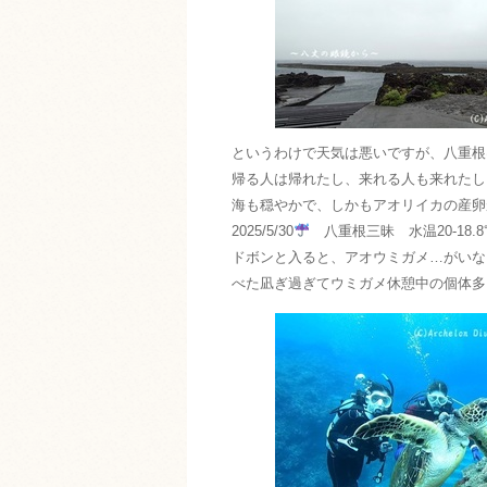
というわけで天気は悪いですが、八重根
帰る人は帰れたし、来れる人も来れたし
海も穏やかで、しかもアオリイカの産卵
2025/5/30
八重根三昧 水温20-18.8℃ 
ドボンと入ると、アオウミガメ…がいな
べた凪ぎ過ぎてウミガメ休憩中の個体多