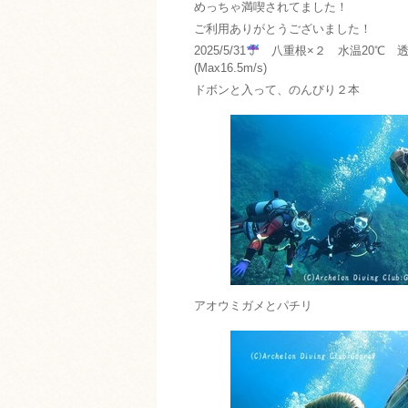
めっちゃ満喫されてました！
ご利用ありがとうございました！
2025/5/31
八重根×２ 水温20℃ 透視度
(Max16.5m/s)
ドボンと入って、のんびり２本
アオウミガメとパチリ