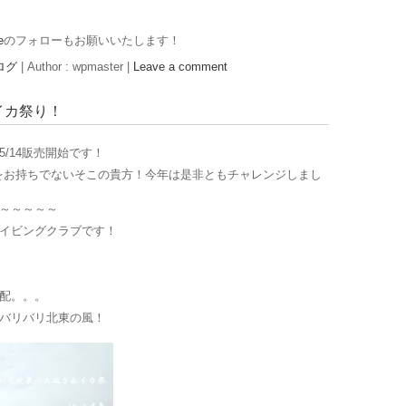
e
のフォローもお願いいたします！
ログ
|
Author : wpmaster
|
Leave a comment
イカ祭り！
5/14販売開始です！
をお持ちでないそこの貴方！今年は是非ともチャレンジしまし
～～～～～
イビングクラブです！
配。。。
バリバリ北東の風！