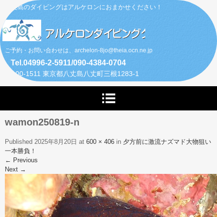
八丈島のダイビングはアルケロンにおまかせください！
ご予約・お問い合わせは、archelon-8jo@theia.ocn.ne.jp
Tel.04996-2-5911/090-4384-0704
〒100-1511 東京都八丈島八丈町三根1283-1
wamon250819-n
Published
2025年8月20日
at
600 × 406
in
夕方前に激流ナズマド大物狙い
一本勝負！
←
Previous
Next
→