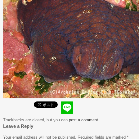
Trackbacks are closed, but you can
post a comment
.
Leave a Reply
Your email address will not be published.
Required fields are marked
*