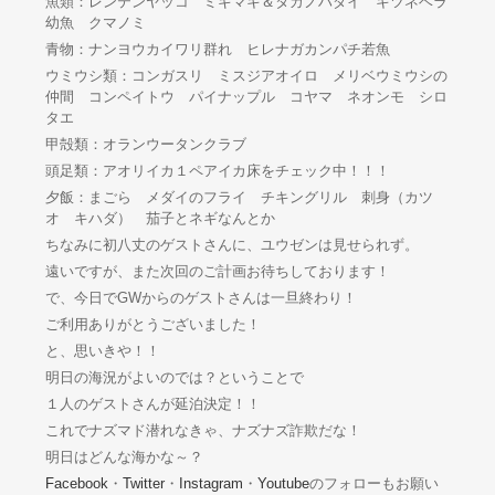
魚類：レンテンヤッコ ミギマキ＆タカノハダイ キツネベラ
幼魚 クマノミ
青物：ナンヨウカイワリ群れ ヒレナガカンパチ若魚
ウミウシ類：コンガスリ ミスジアオイロ メリベウミウシの
仲間 コンペイトウ パイナップル コヤマ ネオンモ シロ
タエ
甲殻類：オランウータンクラブ
頭足類：アオリイカ１ペアイカ床をチェック中！！！
夕飯：まごら メダイのフライ チキングリル 刺身（カツ
オ キハダ） 茄子とネギなんとか
ちなみに初八丈のゲストさんに、ユウゼンは見せられず。
遠いですが、また次回のご計画お待ちしております！
で、今日でGWからのゲストさんは一旦終わり！
ご利用ありがとうございました！
と、思いきや！！
明日の海況がよいのでは？ということで
１人のゲストさんが延泊決定！！
これでナズマド潜れなきゃ、ナズナズ詐欺だな！
明日はどんな海かな～？
Facebook
・
Twitter
・
Instagram
・
Youtube
のフォローもお願い