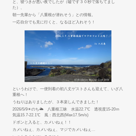
と、寝つきが悪い夜でしたが（嘘です３０秒で落ちてまし
た）、
朝一先輩から「八重根が潜れそう」との情報。
一応自分でも見に行くと、なるほど入れそう！
というわけで、一便到着の初八丈ゲストさんも迎えて、いざ八
重根へ！
うねりはありましたが、３本楽しんできました！
2026/5/9☀のち🌥 八重根三昧 水温22.7℃ 透視度15-20ｍ
気温15.7-22.1℃ 風：西北西(Max17.5m/s)
ドボンと入ると、カメいねぇ！！
カメいねぇ、カメいねぇ、マジでカメいねぇ…