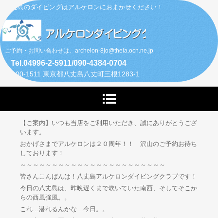
八丈島のダイビングはアルケロンにおまかせください！
ご予約・お問い合わせは、archelon-8jo@theia.ocn.ne.jp
Tel.04996-2-5911/090-4384-0704
〒100-1511 東京都八丈島八丈町三根1283-1
【ご案内】いつも当店をご利用いただき、誠にありがとうござ
います。
おかげさまでアルケロンは２０周年！！ 沢山のご予約お待ち
しております！
～～～～～～～～～～～～～～～～～～～～～～～
皆さんこんばんは！八丈島アルケロンダイビングクラブです！
今日の八丈島は、昨晩遅くまで吹いていた南西、そしてそこか
らの西風強風。。
これ…潜れるんかな…今日。。