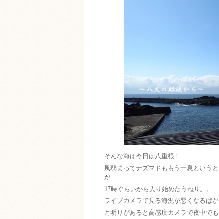
そんな海は今日は八重根！
風弱まってナズマドももう一息というと
が…
17時ぐらいから入り始めたうねり。。
ライブカメラで見る海況が悪くなるばか
月明りがあると高感度カメラで夜中でも