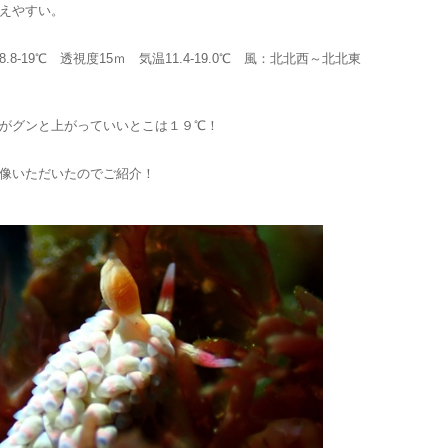
えやすい。
8-19℃ 透視度15ｍ 気温11.4-19.0℃ 風：北北西～北北東
がグンと上がっていいとこは１９℃！
像いただいたのでご紹介！