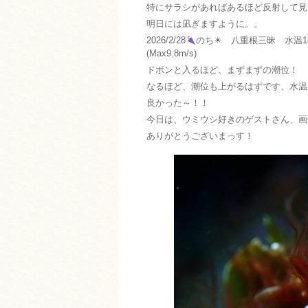
特にサラシがあればあるほど反射して見
明日には凪ぎますように。。
2026/2/28
のち☀ 八重根三昧 水温18.
(Max9.8m/s)
ドボンと入るほど、まずまずの潮位！
なるほど、潮位も上がるはずです、水温
良かった～！！
今日は、ウミウシ好きのゲストさん、画
ありがとうございまっす！